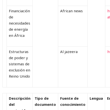
Financiación
African news
h
de
a
necesidades
de energía
en África
Estructuras
Al jazeera
h
de poder y
sistemas de
exclusión en
Reino Unido
Descripción
Tipo de
Fuente de
Lengua
E
del
documento
conocimiento