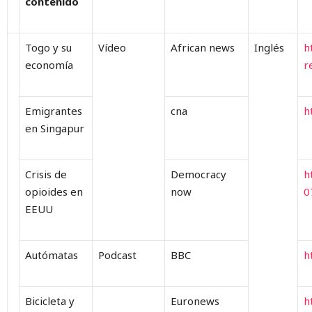
contenido
Togo y su
Vídeo
African news
Inglés
h
economía
r
Emigrantes
cna
h
en Singapur
Crisis de
Democracy
h
opioides en
now
0
EEUU
Autómatas
Podcast
BBC
h
Bicicleta y
Euronews
h