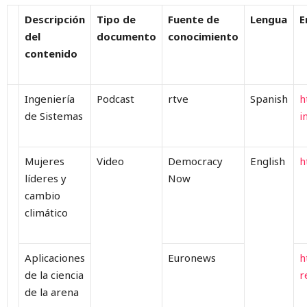
Descripción
Tipo de
Fuente de
Lengua
E
del
documento
conocimiento
contenido
Ingeniería
Podcast
rtve
Spanish
h
de Sistemas
i
Mujeres
Video
Democracy
English
h
líderes y
Now
cambio
climático
Aplicaciones
Euronews
h
de la ciencia
r
de la arena